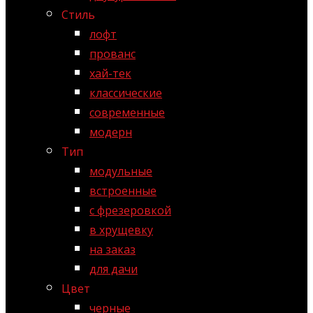
Стиль
лофт
прованс
хай-тек
классические
современные
модерн
Тип
модульные
встроенные
с фрезеровкой
в хрущевку
на заказ
для дачи
Цвет
черные