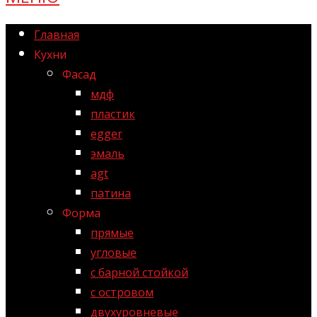
Главная
Кухни
Фасад
мдф
пластик
egger
эмаль
agt
патина
Форма
прямые
угловые
с барной стойкой
с островом
двухуровневые