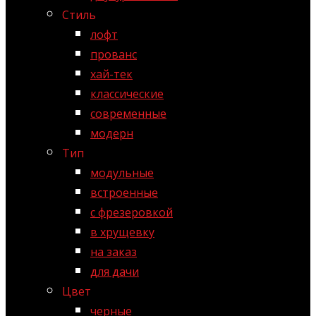
Стиль
лофт
прованс
хай-тек
классические
современные
модерн
Тип
модульные
встроенные
с фрезеровкой
в хрущевку
на заказ
для дачи
Цвет
черные