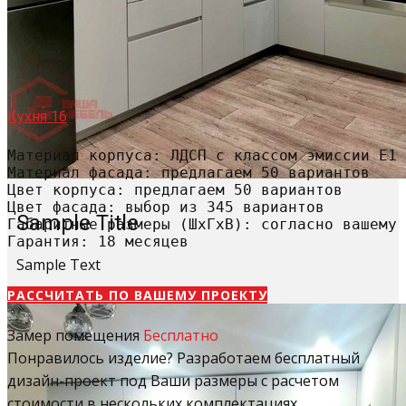
Кухня 16
Материал корпуса: ЛДСП с классом эмиссии Е1

Материал фасада: предлагаем 50 вариантов

Цвет корпуса: предлагаем 50 вариантов

Цвет фасада: выбор из 345 вариантов

Sample Title
Габаритные размеры (ШхГхВ): согласно вашему 
Гарантия: 18 месяцев
Sample Text
РАССЧИТАТЬ​ ПО ВАШЕМУ ПРОЕКТУ
Замер помещения
Бесплатно
Понравилось изделие? Разработаем бесплатный
дизайн-проект под Ваши размеры с расчетом
стоимости в нескольких комплектациях