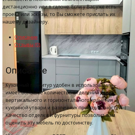
дистанционно или в салоне. Если у Вас уже есть
проект или эскизы, то Вы сможете прислать их
нашему дизайнеру.
Описание
Отзывы (0)
Описание
Кухонный гарнитур удобен в использовании –
имеет большое количество отделений для
вертикального и горизонтального хранения
кухонной утвари и различных принадлежностей.
Качество отделки и фурнитуры позволит вам
оценить эту мебель по достоинству.