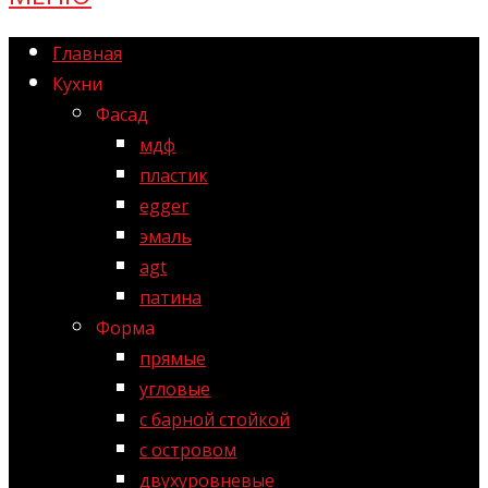
Главная
Кухни
Фасад
мдф
пластик
egger
эмаль
agt
патина
Форма
прямые
угловые
с барной стойкой
с островом
двухуровневые