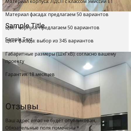
Материал корпуса: ЛДСП с классом эмиссии Е1
Материал фасада: предлагаем 50 вариантов
Sample Title
Цвет корпуса: предлагаем 50 вариантов
Sample Text
Цвет фасада: выбор из 345 вариантов
Габаритные размеры (ШхГхВ): согласно вашему
проекту
Гарантия: 18 месяцев
Отзывы
Ваш адрес email не будет опубликован.
Обязательные поля помечены
*