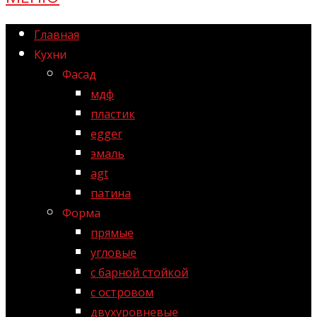
Главная
Кухни
Фасад
мдф
пластик
egger
эмаль
agt
патина
Форма
прямые
угловые
с барной стойкой
с островом
двухуровневые