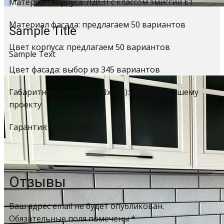
Материал корпуса: ЛДСП с классом эмиссии Е1
Материал фасада: предлагаем 50 вариантов
Sample Title
Цвет корпуса: предлагаем 50 вариантов
Sample Text
Цвет фасада: выбор из 345 вариантов
Габаритные размеры (ШхГхВ): согласно вашему
проекту
Гарантия: 18 месяцев
Отзывы
Ваш адрес email не будет опубликован.
Обязательные поля помечены
*