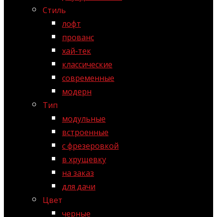
Стиль
лофт
прованс
хай-тек
классические
современные
модерн
Тип
модульные
встроенные
с фрезеровкой
в хрущевку
на заказ
для дачи
Цвет
черные