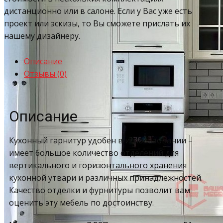
дистанционно или в салоне. Если у Вас уже есть
проект или эскизы, то Вы сможете прислать их
нашему дизайнеру.
Описание
Отзывы (0)
Описание
Кухонный гарнитур удобен в использовании –
имеет большое количество отделений для
вертикального и горизонтального хранения
кухонной утвари и различных принадлежностей.
Качество отделки и фурнитуры позволит вам
оценить эту мебель по достоинству.