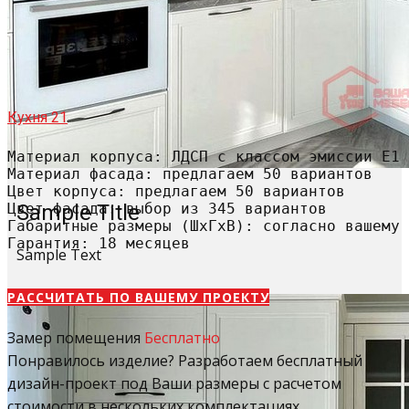
Кухня 21
Материал корпуса: ЛДСП с классом эмиссии Е1

Материал фасада: предлагаем 50 вариантов

Цвет корпуса: предлагаем 50 вариантов

Цвет фасада: выбор из 345 вариантов

Sample Title
Габаритные размеры (ШхГхВ): согласно вашему 
Гарантия: 18 месяцев
Sample Text
РАССЧИТАТЬ​ ПО ВАШЕМУ ПРОЕКТУ
Замер помещения
Бесплатно
Понравилось изделие? Разработаем бесплатный
дизайн-проект под Ваши размеры с расчетом
стоимости в нескольких комплектациях