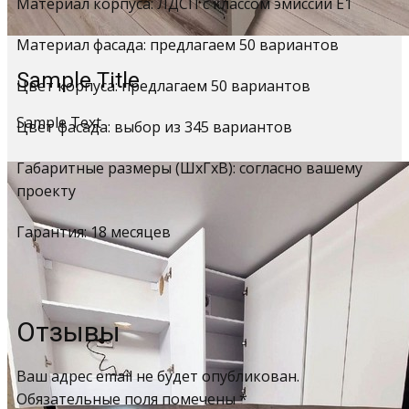
Материал корпуса: ЛДСП с классом эмиссии Е1
Материал фасада: предлагаем 50 вариантов
Sample Title
Цвет корпуса: предлагаем 50 вариантов
Sample Text
Цвет фасада: выбор из 345 вариантов
Габаритные размеры (ШхГхВ): согласно вашему
проекту
Гарантия: 18 месяцев
Отзывы
Ваш адрес email не будет опубликован.
Обязательные поля помечены
*