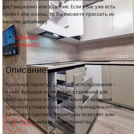
дистанционно или в салоне. Если у Вас уже есть
проект или эскизы, то Вы сможете прислать их
нашему дизайнеру.
Описание
Отзывы (0)
Описание
Кухонный гарнитур удобен в использовании –
имеет большое количество отделений для
вертикального и горизонтального хранения
кухонной утвари и различных принадлежностей.
Качество отделки и фурнитуры позволит вам
оценить эту мебель по достоинству.