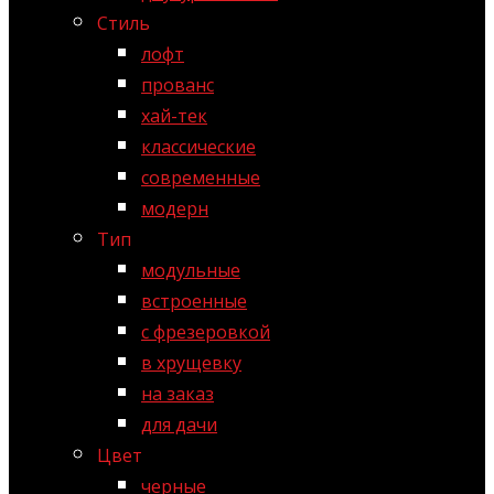
Стиль
лофт
прованс
хай-тек
классические
современные
модерн
Тип
модульные
встроенные
с фрезеровкой
в хрущевку
на заказ
для дачи
Цвет
черные