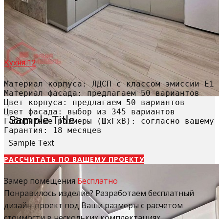
Кухня 12
Материал корпуса: ЛДСП с классом эмиссии Е1

Материал фасада: предлагаем 50 вариантов

Цвет корпуса: предлагаем 50 вариантов

Цвет фасада: выбор из 345 вариантов

Sample Title
Габаритные размеры (ШхГхВ): согласно вашему 
Гарантия: 18 месяцев
Sample Text
РАССЧИТАТЬ​ ПО ВАШЕМУ ПРОЕКТУ
Замер помещения
Бесплатно
Понравилось изделие? Разработаем бесплатный
дизайн-проект под Ваши размеры с расчетом
стоимости в нескольких комплектациях