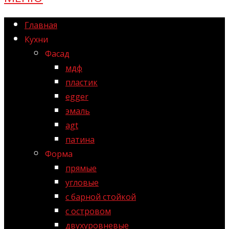
Главная
Кухни
Фасад
мдф
пластик
egger
эмаль
agt
патина
Форма
прямые
угловые
с барной стойкой
с островом
двухуровневые