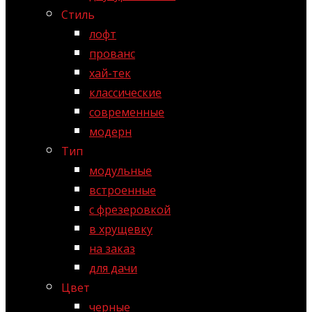
Стиль
лофт
прованс
хай-тек
классические
современные
модерн
Тип
модульные
встроенные
с фрезеровкой
в хрущевку
на заказ
для дачи
Цвет
черные