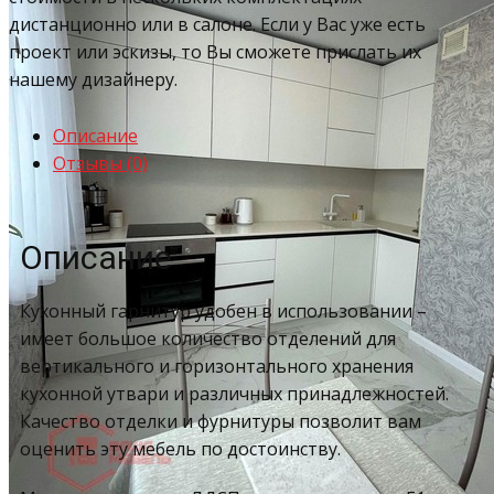
дистанционно или в салоне. Если у Вас уже есть
проект или эскизы, то Вы сможете прислать их
нашему дизайнеру.
Описание
Отзывы (0)
Описание
Кухонный гарнитур удобен в использовании –
имеет большое количество отделений для
вертикального и горизонтального хранения
кухонной утвари и различных принадлежностей.
Качество отделки и фурнитуры позволит вам
оценить эту мебель по достоинству.