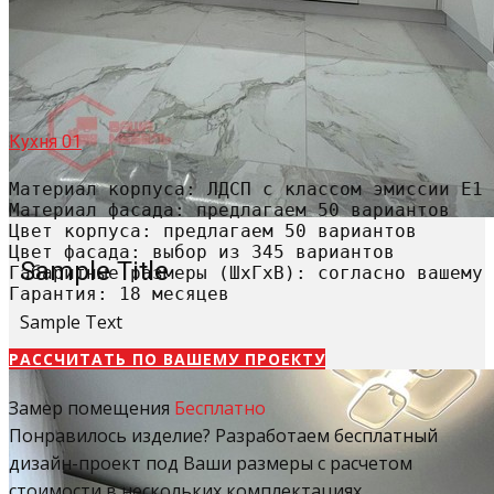
Кухня 01
Материал корпуса: ЛДСП с классом эмиссии Е1

Материал фасада: предлагаем 50 вариантов

Цвет корпуса: предлагаем 50 вариантов

Цвет фасада: выбор из 345 вариантов

Sample Title
Габаритные размеры (ШхГхВ): согласно вашему 
Гарантия: 18 месяцев
Sample Text
РАССЧИТАТЬ​ ПО ВАШЕМУ ПРОЕКТУ
Замер помещения
Бесплатно
Понравилось изделие? Разработаем бесплатный
дизайн-проект под Ваши размеры с расчетом
стоимости в нескольких комплектациях