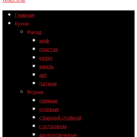
Главная
Кухни
Фасад
мдф
пластик
egger
эмаль
agt
патина
Форма
прямые
угловые
с барной стойкой
с островом
двухуровневые