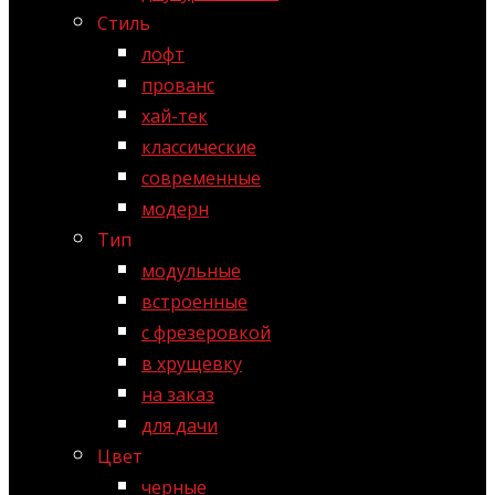
Стиль
лофт
прованс
хай-тек
классические
современные
модерн
Тип
модульные
встроенные
с фрезеровкой
в хрущевку
на заказ
для дачи
Цвет
черные