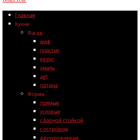
Главная
Кухни
Фасад
мдф
пластик
egger
эмаль
agt
патина
Форма
прямые
угловые
с барной стойкой
с островом
двухуровневые