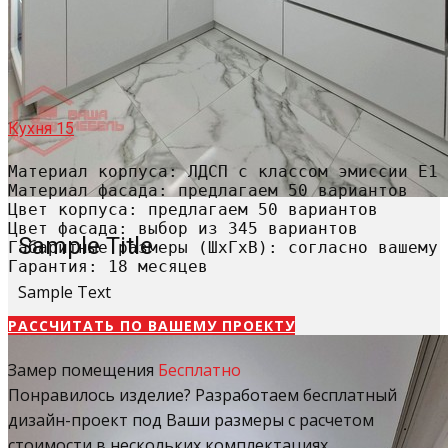
Кухня 15
Материал корпуса: ЛДСП с классом эмиссии Е1

Материал фасада: предлагаем 50 вариантов

Цвет корпуса: предлагаем 50 вариантов

Цвет фасада: выбор из 345 вариантов

Sample Title
Габаритные размеры (ШхГхВ): согласно вашему 
Гарантия: 18 месяцев
Sample Text
РАССЧИТАТЬ​ ПО ВАШЕМУ ПРОЕКТУ
Замер помещения
Бесплатно
Понравилось изделие? Разработаем бесплатный
дизайн-проект под Ваши размеры с расчетом
стоимости в нескольких комплектациях