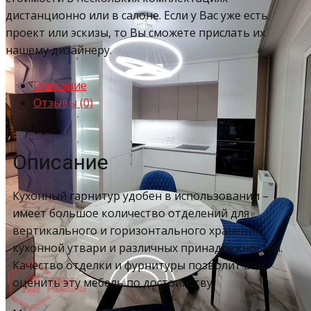
дистанционно или в салоне. Если у Вас уже есть
проект или эскизы, то Вы сможете прислать их
нашему дизайнеру.
Описание
Отзывы (0)
Описание
Кухонный гарнитур удобен в использовании –
имеет большое количество отделений для
вертикального и горизонтального хранения
кухонной утвари и различных принадлежностей.
Качество отделки и фурнитуры позволит вам
оценить эту мебель по достоинству.