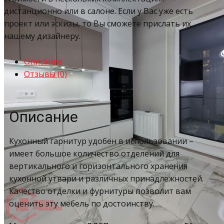
дистанционно или в салоне. Если у Вас уже есть
проект или эскизы, то Вы сможете прислать их
нашему дизайнеру.
Описание
Отзывы (0)
Описание
Кухонный гарнитур удобен в использовании –
имеет большое количество отделений для
вертикального и горизонтального хранения
кухонной утвари и различных принадлежностей.
Качество отделки и фурнитуры позволит вам
оценить эту мебель по достоинству.