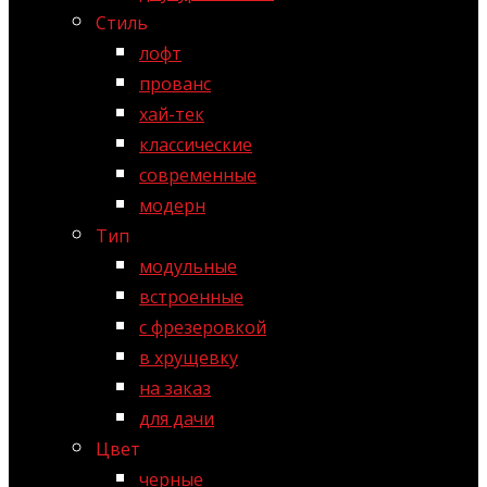
Стиль
лофт
прованс
хай-тек
классические
современные
модерн
Тип
модульные
встроенные
с фрезеровкой
в хрущевку
на заказ
для дачи
Цвет
черные