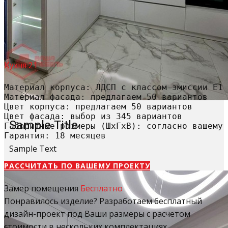
Кухня 21
Материал корпуса: ЛДСП с классом эмиссии Е1

Материал фасада: предлагаем 50 вариантов

Цвет корпуса: предлагаем 50 вариантов

Цвет фасада: выбор из 345 вариантов

Sample Title
Габаритные размеры (ШхГхВ): согласно вашему 
Гарантия: 18 месяцев
Sample Text
РАССЧИТАТЬ​ ПО ВАШЕМУ ПРОЕКТУ
Замер помещения
Бесплатно
Понравилось изделие? Разработаем бесплатный
дизайн-проект под Ваши размеры с расчетом
стоимости в нескольких комплектациях