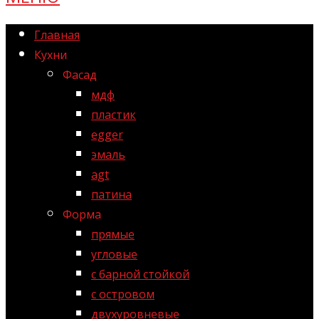
Главная
Кухни
Фасад
мдф
пластик
egger
эмаль
agt
патина
Форма
прямые
угловые
с барной стойкой
с островом
двухуровневые