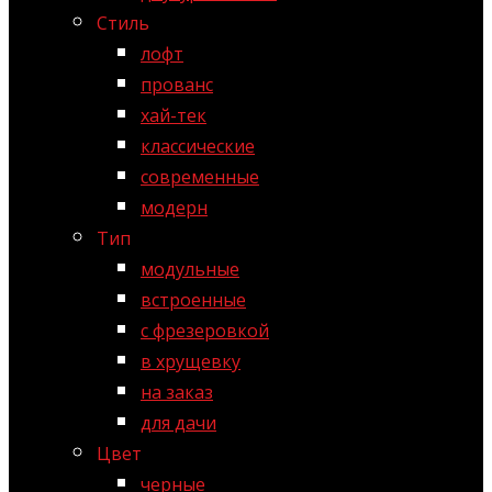
Стиль
лофт
прованс
хай-тек
классические
современные
модерн
Тип
модульные
встроенные
с фрезеровкой
в хрущевку
на заказ
для дачи
Цвет
черные