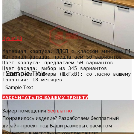
Кухня 08
Материал корпуса: ЛДСП с классом эмиссии Е1

Материал фасада: предлагаем 50 вариантов

Цвет корпуса: предлагаем 50 вариантов

Цвет фасада: выбор из 345 вариантов

Sample Title
Габаритные размеры (ШхГхВ): согласно вашему 
Гарантия: 18 месяцев
Sample Text
РАССЧИТАТЬ​ ПО ВАШЕМУ ПРОЕКТУ
Замер помещения
Бесплатно
Понравилось изделие? Разработаем бесплатный
дизайн-проект под Ваши размеры с расчетом
стоимости в нескольких комплектациях