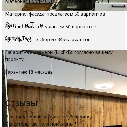
Материал корпуса: ЛДСП с классом эмиссии Е1
Материал фасада: предлагаем 50 вариантов
Sample Title
Цвет корпуса: предлагаем 50 вариантов
Sample Text
Цвет фасада: выбор из 345 вариантов
Габаритные размеры (ШхГхВ): согласно вашему
проекту
Гарантия: 18 месяцев
Отзывы
Ваш адрес email не будет опубликован.
Обязательные поля помечены
*