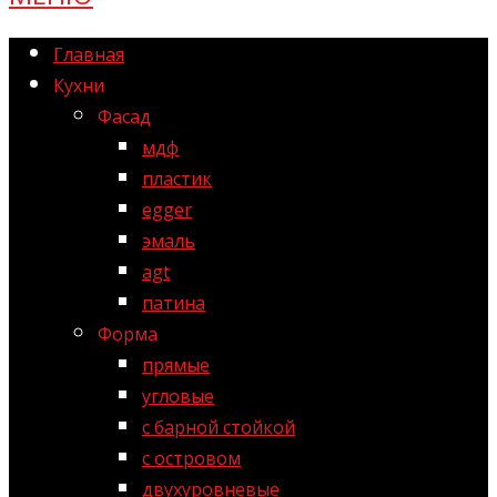
Главная
Кухни
Фасад
мдф
пластик
egger
эмаль
agt
патина
Форма
прямые
угловые
с барной стойкой
с островом
двухуровневые