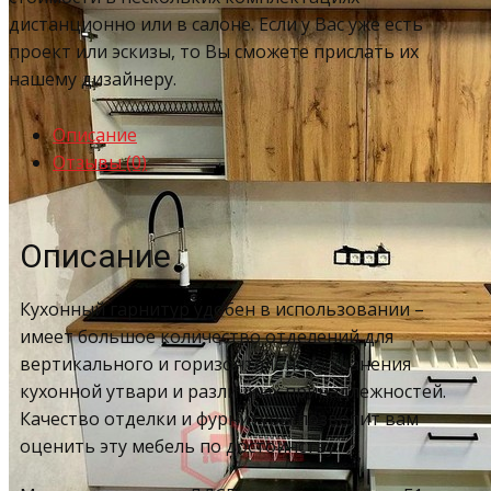
дистанционно или в салоне. Если у Вас уже есть
проект или эскизы, то Вы сможете прислать их
нашему дизайнеру.
Описание
Отзывы (0)
Описание
Кухонный гарнитур удобен в использовании –
имеет большое количество отделений для
вертикального и горизонтального хранения
кухонной утвари и различных принадлежностей.
Качество отделки и фурнитуры позволит вам
оценить эту мебель по достоинству.