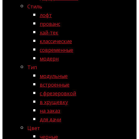
Стиль
лофт
прованс
хай-тек
классические
современные
модерн
Тип
модульные
встроенные
с фрезеровкой
в хрущевку
на заказ
для дачи
Цвет
черные