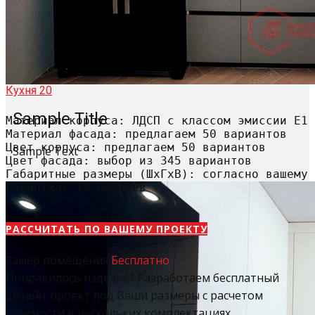
Кухня 20
Sample Title
Материал корпуса: ЛДСП с классом эмиссии Е1

Материал фасада: предлагаем 50 вариантов

Цвет корпуса: предлагаем 50 вариантов

Sample Text
Цвет фасада: выбор из 345 вариантов

Габаритные размеры (ШхГхВ): согласно вашему 
Гарантия: 18 месяцев
РАССЧИТАТЬ​ ПО ВАШЕМУ ПРОЕКТУ
Замер помещения
Бесплатно
Понравилось изделие? Разработаем бесплатный
дизайн-проект под Ваши размеры с расчетом
стоимости в нескольких комплектациях