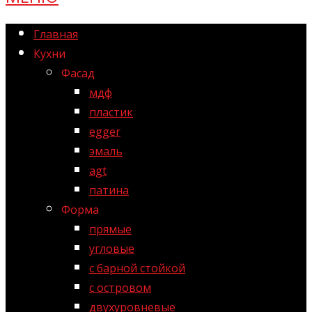
Главная
Кухни
Фасад
мдф
пластик
egger
эмаль
agt
патина
Форма
прямые
угловые
с барной стойкой
с островом
двухуровневые