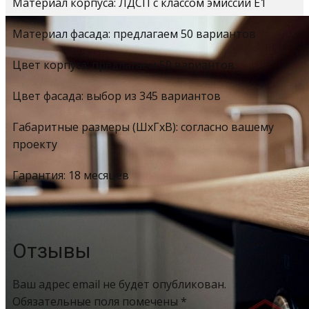
Материал корпуса: ЛДСП с классом эмиссии Е1
Материал фасада: предлагаем 50 вариантов
Цвет корпуса: предлагаем 50 вариантов
Цвет фасада: выбор из 345 вариантов
Габаритные размеры (ШхГхВ): согласно вашему
проекту
Гарантия: 18 месяцев
Отзывы
Ваш адрес email не будет опубликован.
Обязательные поля помечены
*