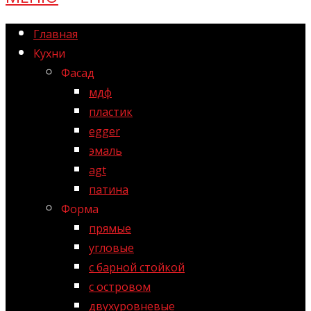
Главная
Кухни
Фасад
мдф
пластик
egger
эмаль
agt
патина
Форма
прямые
угловые
с барной стойкой
с островом
двухуровневые