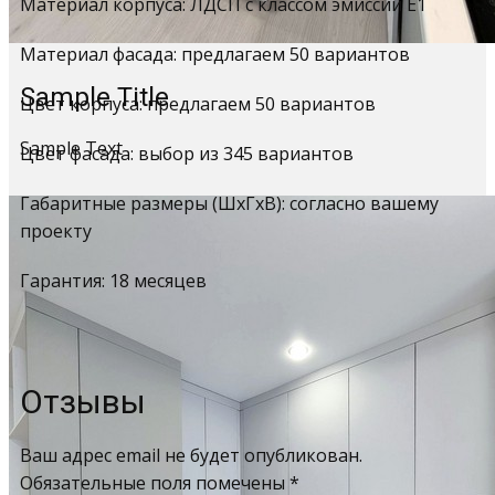
Материал корпуса: ЛДСП с классом эмиссии Е1
Материал фасада: предлагаем 50 вариантов
Sample Title
Цвет корпуса: предлагаем 50 вариантов
Sample Text
Цвет фасада: выбор из 345 вариантов
Габаритные размеры (ШхГхВ): согласно вашему
проекту
Гарантия: 18 месяцев
Отзывы
Ваш адрес email не будет опубликован.
Обязательные поля помечены
*