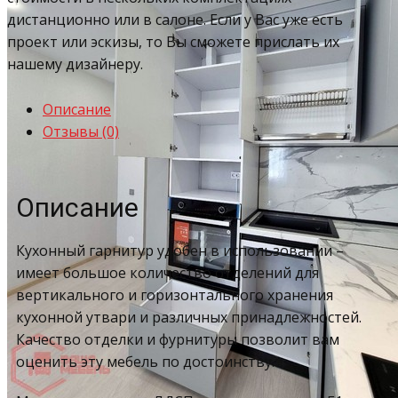
дистанционно или в салоне. Если у Вас уже есть
проект или эскизы, то Вы сможете прислать их
нашему дизайнеру.
Описание
Отзывы (0)
Описание
Кухонный гарнитур удобен в использовании –
имеет большое количество отделений для
вертикального и горизонтального хранения
кухонной утвари и различных принадлежностей.
Качество отделки и фурнитуры позволит вам
оценить эту мебель по достоинству.