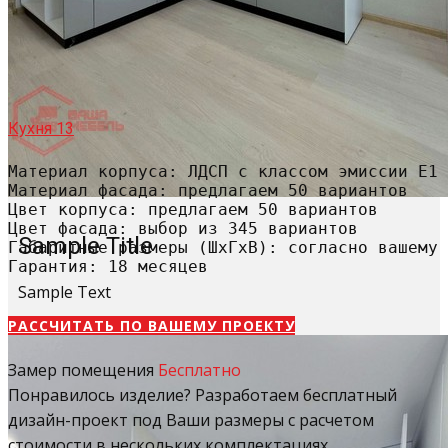
Кухня 13
Материал корпуса: ЛДСП с классом эмиссии Е1

Материал фасада: предлагаем 50 вариантов

Цвет корпуса: предлагаем 50 вариантов

Цвет фасада: выбор из 345 вариантов

Sample Title
Габаритные размеры (ШхГхВ): согласно вашему 
Гарантия: 18 месяцев
Sample Text
РАССЧИТАТЬ​ ПО ВАШЕМУ ПРОЕКТУ
Замер помещения
Бесплатно
Понравилось изделие? Разработаем бесплатный
дизайн-проект под Ваши размеры с расчетом
стоимости в нескольких комплектациях