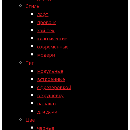
Стиль
лофт
прованс
хай-тек
классические
современные
модерн
Тип
модульные
встроенные
с фрезеровкой
в хрущевку
на заказ
для дачи
Цвет
черные