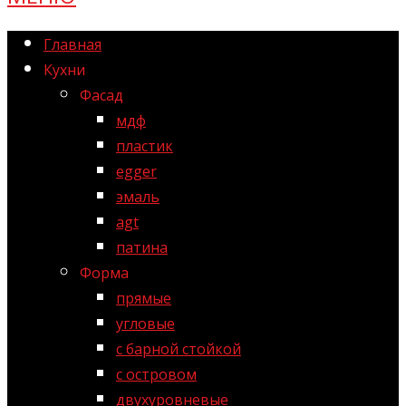
Главная
Кухни
Фасад
мдф
пластик
egger
эмаль
agt
патина
Форма
прямые
угловые
с барной стойкой
с островом
двухуровневые