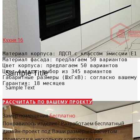
Кухня 16
Материал корпуса: ЛДСП с классом эмиссии Е1

Материал фасада: предлагаем 50 вариантов

Цвет корпуса: предлагаем 50 вариантов

Цвет фасада: выбор из 345 вариантов

Sample Title
Габаритные размеры (ШхГхВ): согласно вашему 
Гарантия: 18 месяцев
Sample Text
РАССЧИТАТЬ​ ПО ВАШЕМУ ПРОЕКТУ
Замер помещения
Бесплатно
Понравилось изделие? Разработаем бесплатный
дизайн-проект под Ваши размеры с расчетом
стоимости в нескольких комплектациях