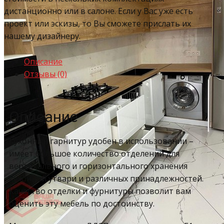
дистанционно или в салоне. Если у Вас уже есть
проект или эскизы, то Вы сможете прислать их
нашему дизайнеру.
Описание
Отзывы (0)
Описание
Кухонный гарнитур удобен в использовании –
имеет большое количество отделений для
вертикального и горизонтального хранения
кухонной утвари и различных принадлежностей.
Качество отделки и фурнитуры позволит вам
оценить эту мебель по достоинству.