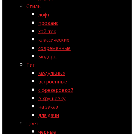
Стиль
лофт
прованс
хай-тек
классические
современные
модерн
Тип
модульные
встроенные
с фрезеровкой
в хрущевку
на заказ
для дачи
Цвет
черные